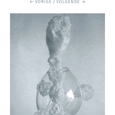
← VORIGE
/
VOLGENDE →