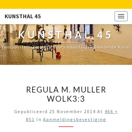
KUNSTHAL 45
Togg
navig
KUNSTHAL 45
Tentoonstellingsruimte Voor Hedendaagse Beeldende Kunst
REGULA M. MULLER
WOLK3:3
Gepubliceerd
25 November 2014
At
466 ×
851
In
Aanmeldingsbevestiging