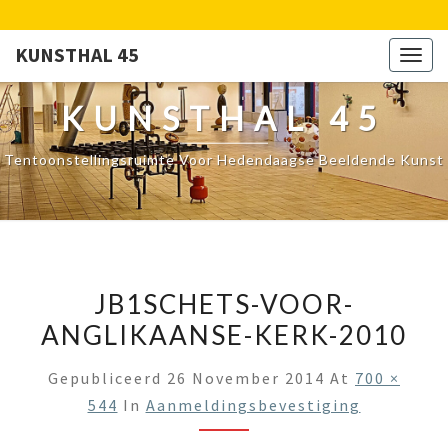
KUNSTHAL 45
Togg
navig
KUNSTHAL 45
Tentoonstellingsruimte Voor Hedendaagse Beeldende Kunst
JB1SCHETS-VOOR-
ANGLIKAANSE-KERK-2010
Gepubliceerd
26 November 2014
At
700 ×
544
In
Aanmeldingsbevestiging