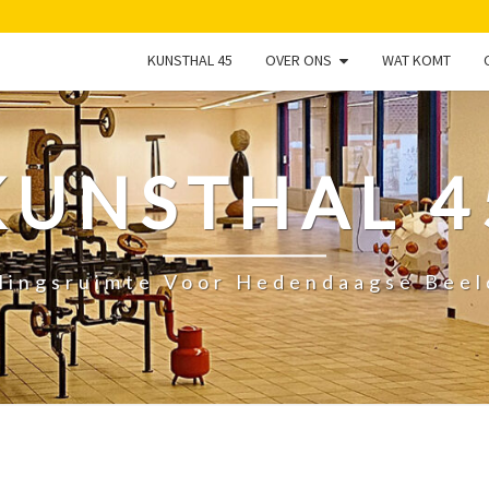
KUNSTHAL 45
OVER ONS
WAT KOMT
KUNSTHAL 4
lingsruimte Voor Hedendaagse Bee