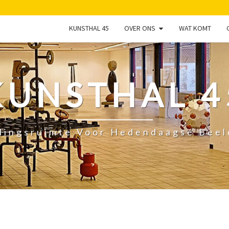
KUNSTHAL 45
OVER ONS
WAT KOMT
KUNSTHAL 4
lingsruimte Voor Hedendaagse Bee