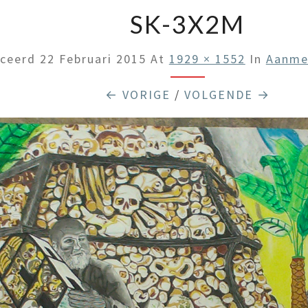
SK-3X2M
iceerd
22 Februari 2015
At
1929 × 1552
In
Aanme
← VORIGE
/
VOLGENDE →