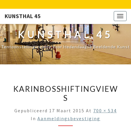
KUNSTHAL 45
Togg
navig
KUNSTHAL 45
Tentoonstellingsruimte Voor Hedendaagse Beeldende Kunst
KARINBOSSHIFTINGVIEW
S
Gepubliceerd
17 Maart 2015
At
700 × 534
In
Aanmeldingsbevestiging