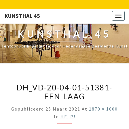
KUNSTHAL 45
Togg
navig
KUNSTHAL 45
Tentoonstellingsruimte Voor Hedendaagse Beeldende Kunst
DH_VD-20-04-01-51381-
EEN-LAAG
Gepubliceerd
25 Maart 2021
At
1870 × 1000
In
HELP!