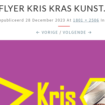
FLYER KRIS KRAS KUNST
epubliceerd
28 December 2023
At
1801 × 2506
I
← VORIGE
/
VOLGENDE →