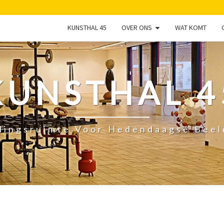
KUNSTHAL 45
OVER ONS
WAT KOMT
KUNSTHAL 4
lingsruimte Voor Hedendaagse Bee