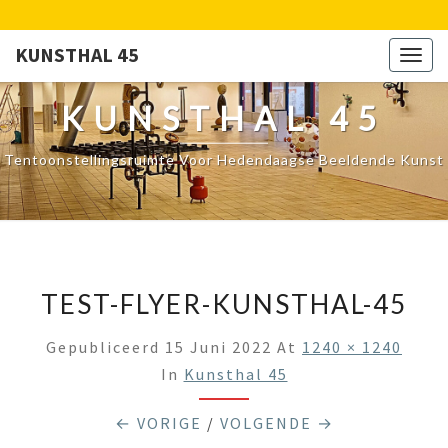
KUNSTHAL 45
Togg
navig
KUNSTHAL 45
Tentoonstellingsruimte Voor Hedendaagse Beeldende Kunst
TEST-FLYER-KUNSTHAL-45
Gepubliceerd
15 Juni 2022
At
1240 × 1240
In
Kunsthal 45
← VORIGE
/
VOLGENDE →