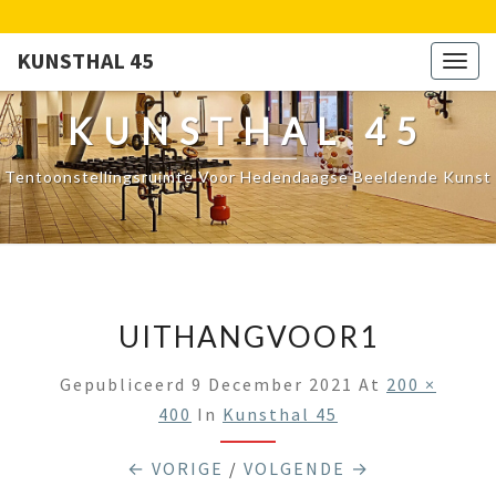
KUNSTHAL 45
Togg
navig
KUNSTHAL 45
Tentoonstellingsruimte Voor Hedendaagse Beeldende Kunst
UITHANGVOOR1
Gepubliceerd
9 December 2021
At
200 ×
400
In
Kunsthal 45
← VORIGE
/
VOLGENDE →