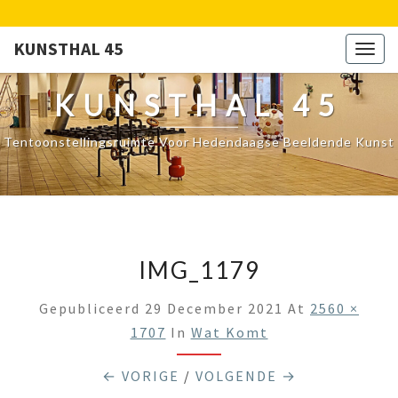
KUNSTHAL 45
Togg
navig
KUNSTHAL 45
Tentoonstellingsruimte Voor Hedendaagse Beeldende Kunst
IMG_1179
Gepubliceerd
29 December 2021
At
2560 ×
1707
In
Wat Komt
← VORIGE
/
VOLGENDE →