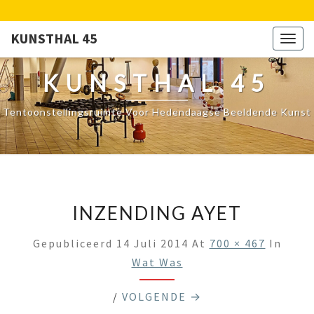
KUNSTHAL 45
Togg
navig
KUNSTHAL 45
Tentoonstellingsruimte Voor Hedendaagse Beeldende Kunst
INZENDING AYET
Gepubliceerd
14 Juli 2014
At
700 × 467
In
Wat Was
/
VOLGENDE →