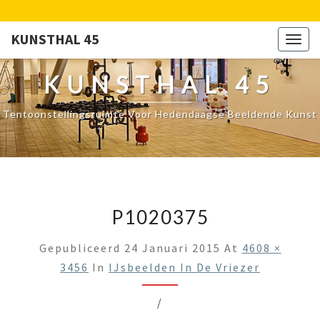
KUNSTHAL 45
Togg
navig
KUNSTHAL 45
Tentoonstellingsruimte Voor Hedendaagse Beeldende Kunst
P1020375
Gepubliceerd
24 Januari 2015
At
4608 ×
3456
In
IJsbeelden In De Vriezer
/