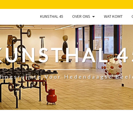
KUNSTHAL 45
OVER ONS
WAT KOMT
KUNSTHAL 4
lingsruimte Voor Hedendaagse Bee