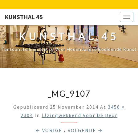
KUNSTHAL 45
Togg
navig
KUNSTHAL 45
Tentoonstellingsruimte Voor Hedendaagse Beeldende Kunst
_MG_9107
Gepubliceerd
25 November 2014
At
3456 ×
2304
In
IJzingwekkend Voor De Deur
← VORIGE
/
VOLGENDE →