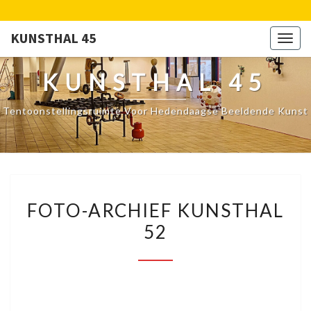
KUNSTHAL 45
Togg
navig
KUNSTHAL 45
Tentoonstellingsruimte Voor Hedendaagse Beeldende Kunst
FOTO-
FOTO-ARCHIEF KUNSTHAL
ARCHIEF
52
KUNSTHAL
52