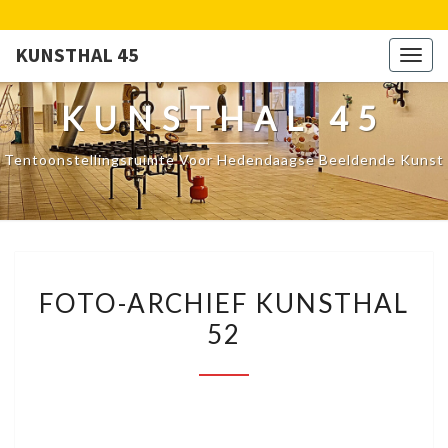
KUNSTHAL 45
Togg
navig
KUNSTHAL 45
Tentoonstellingsruimte Voor Hedendaagse Beeldende Kunst
FOTO-
FOTO-ARCHIEF KUNSTHAL
ARCHIEF
52
KUNSTHAL
52