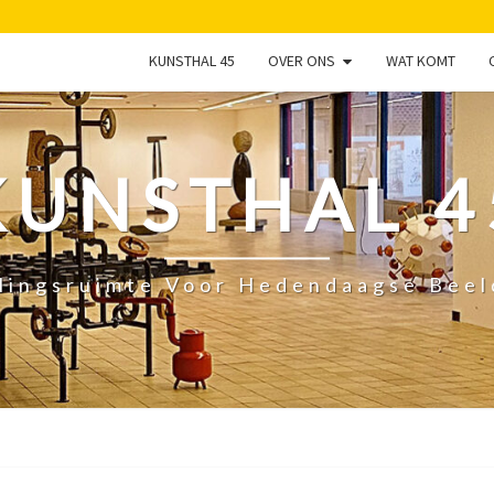
KUNSTHAL 45
OVER ONS
WAT KOMT
KUNSTHAL 4
lingsruimte Voor Hedendaagse Bee