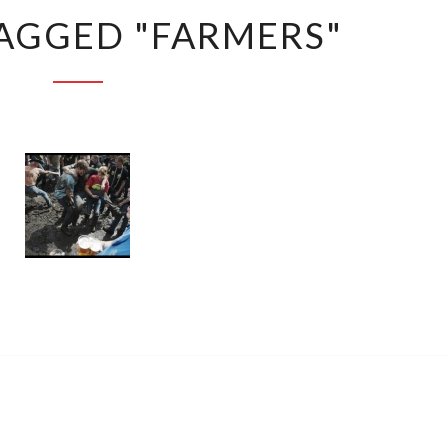
IMAGES
AGGED "FARMERS"
TAGGED
"FARMERS"