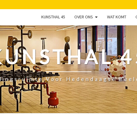
KUNSTHAL 45
OVER ONS
WAT KOMT
KUNSTHAL 4
lingsruimte Voor Hedendaagse Bee