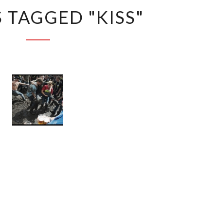
IMAGES
 TAGGED "KISS"
TAGGED
"KISS"