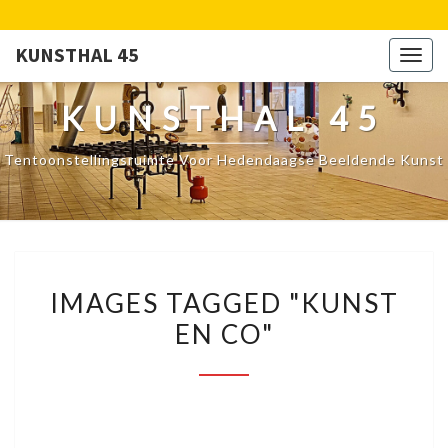
KUNSTHAL 45
Togg
navig
KUNSTHAL 45
Tentoonstellingsruimte Voor Hedendaagse Beeldende Kunst
IMAGES
IMAGES TAGGED "KUNST
TAGGED
EN CO"
"KUNST
EN
CO"