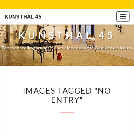
KUNSTHAL 45
Togg
navig
KUNSTHAL 45
Tentoonstellingsruimte Voor Hedendaagse Beeldende Kunst
IMAGES
IMAGES TAGGED "NO
TAGGED
ENTRY"
"NO
ENTRY"