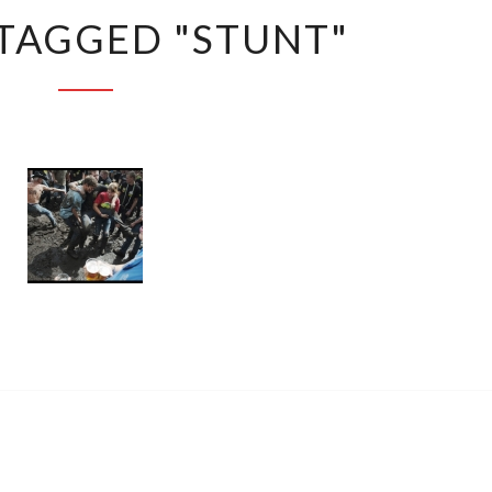
IMAGES
TAGGED "STUNT"
TAGGED
"STUNT"