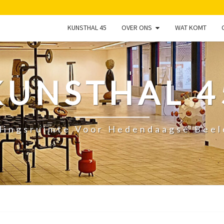
KUNSTHAL 45
OVER ONS
WAT KOMT
KUNSTHAL 4
lingsruimte Voor Hedendaagse Bee