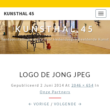
KUNSTHAL 45
Togg
navig
KUNSTHAL 45
Tentoonstellingsruimte Voor Hedendaagse Beeldende Kunst
LOGO DE JONG JPEG
Gepubliceerd
2 Juni 2014
At
2046 × 654
In
Onze Partners
← VORIGE
/
VOLGENDE →