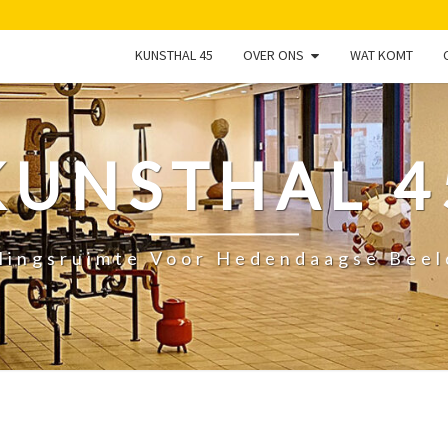
KUNSTHAL 45
OVER ONS
WAT KOMT
KUNSTHAL 4
lingsruimte Voor Hedendaagse Bee