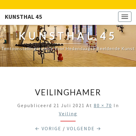
KUNSTHAL 45
Togg
navig
KUNSTHAL 45
Tentoonstellingsruimte Voor Hedendaagse Beeldende Kunst
VEILINGHAMER
Gepubliceerd
21 Juli 2021
At
80 × 70
In
Veiling
← VORIGE
/
VOLGENDE →