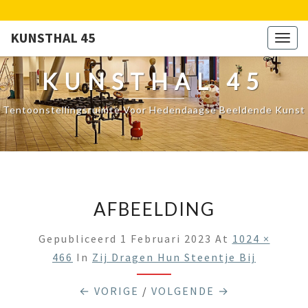
KUNSTHAL 45
Togg
navig
KUNSTHAL 45
Tentoonstellingsruimte Voor Hedendaagse Beeldende Kunst
AFBEELDING
Gepubliceerd
1 Februari 2023
At
1024 ×
466
In
Zij Dragen Hun Steentje Bij
← VORIGE
/
VOLGENDE →