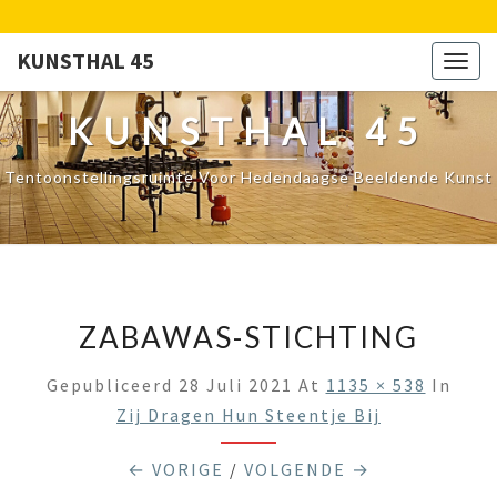
KUNSTHAL 45
Togg
navig
KUNSTHAL 45
Tentoonstellingsruimte Voor Hedendaagse Beeldende Kunst
ZABAWAS-STICHTING
Gepubliceerd
28 Juli 2021
At
1135 × 538
In
Zij Dragen Hun Steentje Bij
← VORIGE
/
VOLGENDE →