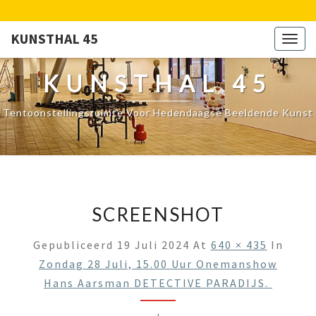
KUNSTHAL 45
Togg
navig
KUNSTHAL 45
Tentoonstellingsruimte Voor Hedendaagse Beeldende Kunst
SCREENSHOT
Gepubliceerd
19 Juli 2024
At
640 × 435
In
Zondag 28 Juli, 15.00 Uur Onemanshow
Hans Aarsman DETECTIVE PARADIJS.