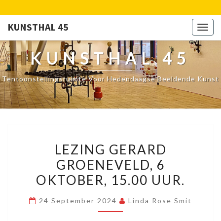
KUNSTHAL 45
Togg
navig
KUNSTHAL 45
Tentoonstellingsruimte Voor Hedendaagse Beeldende Kunst
LEZING
LEZING GERARD
GERARD
GROENEVELD, 6
GROENEVELD,
OKTOBER, 15.00 UUR.
6
OKTOBER,
24 September 2024
Linda Rose Smit
15.00
UUR.