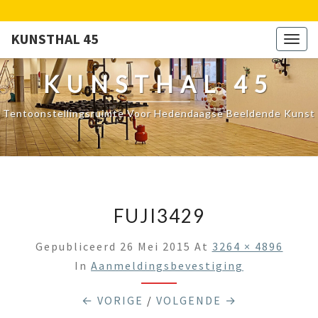
KUNSTHAL 45
Togg
navig
KUNSTHAL 45
Tentoonstellingsruimte Voor Hedendaagse Beeldende Kunst
FUJI3429
Gepubliceerd
26 Mei 2015
At
3264 × 4896
In
Aanmeldingsbevestiging
← VORIGE
/
VOLGENDE →