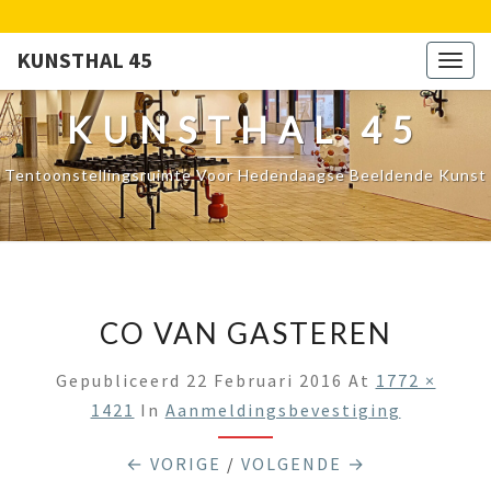
KUNSTHAL 45
Togg
navig
KUNSTHAL 45
Tentoonstellingsruimte Voor Hedendaagse Beeldende Kunst
CO VAN GASTEREN
Gepubliceerd
22 Februari 2016
At
1772 ×
1421
In
Aanmeldingsbevestiging
← VORIGE
/
VOLGENDE →