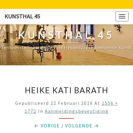
Ga
naar
KUNSTHAL 45
Togg
de
navig
content
KUNSTHAL 45
Tentoonstellingsruimte Voor Hedendaagse Beeldende Kunst
HEIKE KATI BARATH
Gepubliceerd
22 Februari 2016
At
1556 ×
1772
In
Aanmeldingsbevestiging
← VORIGE
/
VOLGENDE →