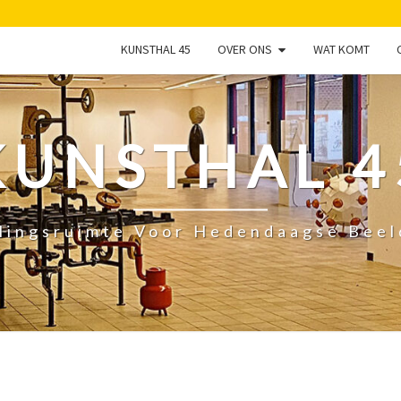
KUNSTHAL 45
OVER ONS
WAT KOMT
KUNSTHAL 4
lingsruimte Voor Hedendaagse Bee