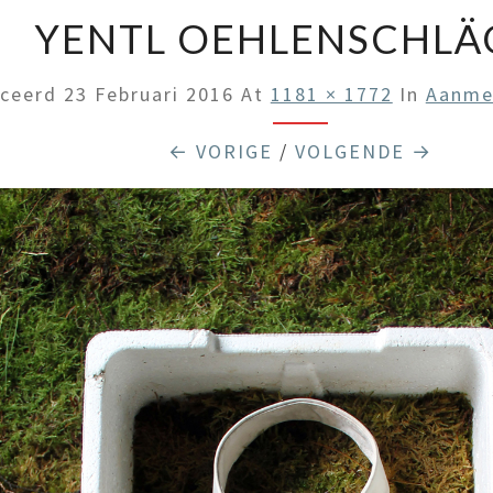
YENTL OEHLENSCHLÄ
iceerd
23 Februari 2016
At
1181 × 1772
In
Aanme
← VORIGE
/
VOLGENDE →