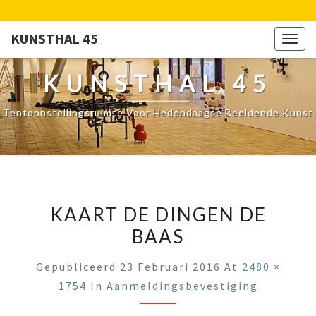
KUNSTHAL 45
Togg
navig
KUNSTHAL 45
Tentoonstellingsruimte Voor Hedendaagse Beeldende Kunst
KAART DE DINGEN DE
BAAS
Gepubliceerd
23 Februari 2016
At
2480 ×
1754
In
Aanmeldingsbevestiging