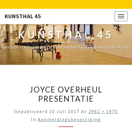
KUNSTHAL 45
Togg
navig
KUNSTHAL 45
Tentoonstellingsruimte Voor Hedendaagse Beeldende Kunst
JOYCE OVERHEUL
PRESENTATIE
Gepubliceerd
10 Juli 2017
At
2962 × 1975
In
Aanmeldingsbevestiging