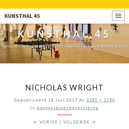
KUNSTHAL 45
Togg
navig
KUNSTHAL 45
Tentoonstellingsruimte Voor Hedendaagse Beeldende Kunst
NICHOLAS WRIGHT
Gepubliceerd
10 Juli 2017
At
3285 × 2190
In
Aanmeldingsbevestiging
← VORIGE
/
VOLGENDE →