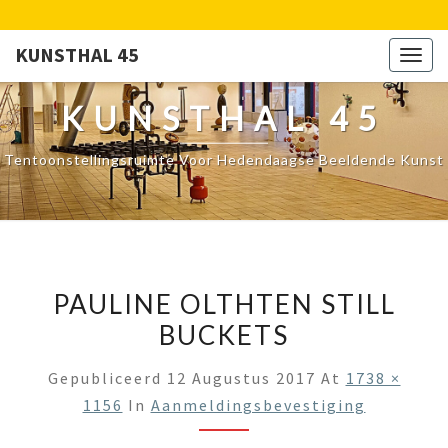
KUNSTHAL 45
Togg
navig
KUNSTHAL 45
Tentoonstellingsruimte Voor Hedendaagse Beeldende Kunst
PAULINE OLTHTEN STILL
BUCKETS
Gepubliceerd
12 Augustus 2017
At
1738 ×
1156
In
Aanmeldingsbevestiging