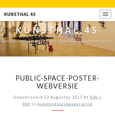
KUNSTHAL 45
Togg
navig
KUNSTHAL 45
Tentoonstellingsruimte Voor Hedendaagse Beeldende Kunst
PUBLIC-SPACE-POSTER-
WEBVERSIE
Gepubliceerd
12 Augustus 2017
At
636 ×
900
In
Aanmeldingsbevestiging