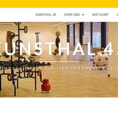
KUNSTHAL 45
OVER ONS
WAT KOMT
KUNSTHAL 4
lingsruimte Voor Hedendaagse Bee