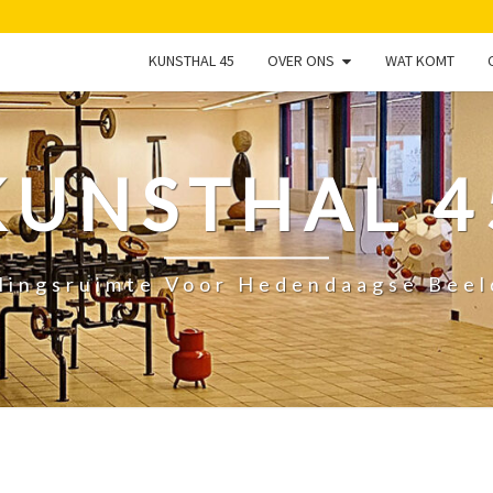
KUNSTHAL 45
OVER ONS
WAT KOMT
KUNSTHAL 4
lingsruimte Voor Hedendaagse Bee