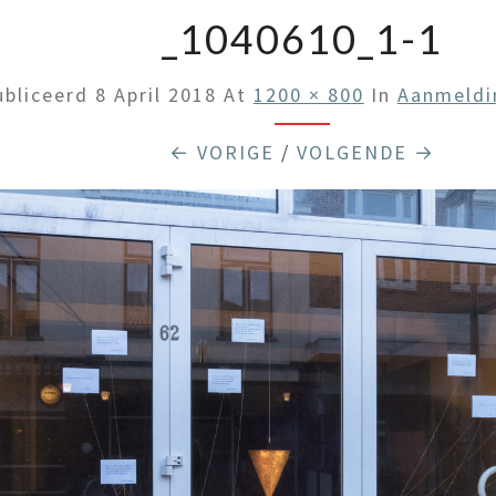
_1040610_1-1
ubliceerd
8 April 2018
At
1200 × 800
In
Aanmeldi
← VORIGE
/
VOLGENDE →