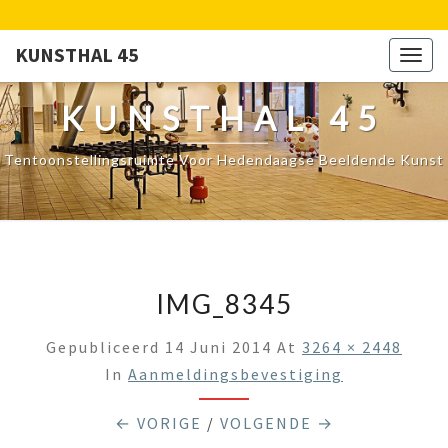
KUNSTHAL 45
Togg
navig
KUNSTHAL 45
Tentoonstellingsruimte Voor Hedendaagse Beeldende Kunst
IMG_8345
Gepubliceerd
14 Juni 2014
At
3264 × 2448
In
Aanmeldingsbevestiging
← VORIGE
/
VOLGENDE →