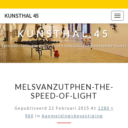
Ga
naar
KUNSTHAL 45
Togg
de
navig
content
KUNSTHAL 45
Tentoonstellingsruimte Voor Hedendaagse Beeldende Kunst
MELSVANZUTPHEN-THE-
SPEED-OF-LIGHT
Gepubliceerd
22 Februari 2015
At
1280 ×
960
In
Aanmeldingsbevestiging