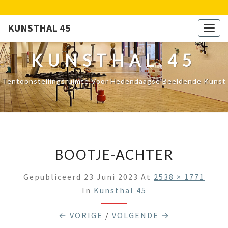
KUNSTHAL 45
Togg
navig
KUNSTHAL 45
Tentoonstellingsruimte Voor Hedendaagse Beeldende Kunst
BOOTJE-ACHTER
Gepubliceerd
23 Juni 2023
At
2538 × 1771
In
Kunsthal 45
← VORIGE
/
VOLGENDE →