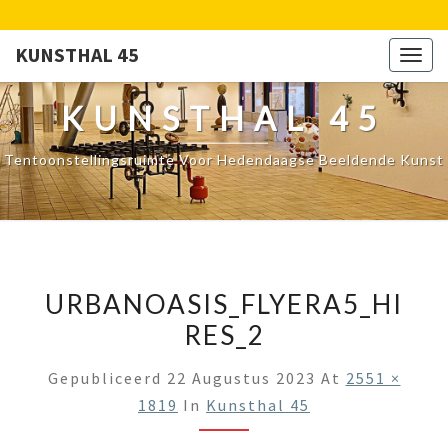
KUNSTHAL 45
Togg
navig
KUNSTHAL 45
Tentoonstellingsruimte Voor Hedendaagse Beeldende Kunst
URBANOASIS_FLYERA5_HI
RES_2
Gepubliceerd
22 Augustus 2023
At
2551 ×
1819
In
Kunsthal 45