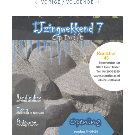
← VORIGE
/
VOLGENDE →