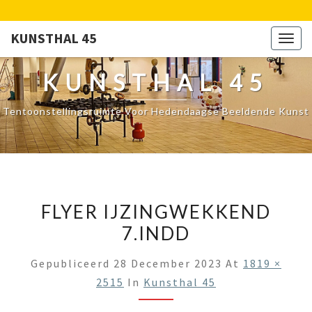
KUNSTHAL 45
Togg
navig
KUNSTHAL 45
Tentoonstellingsruimte Voor Hedendaagse Beeldende Kunst
FLYER IJZINGWEKKEND
7.INDD
Gepubliceerd
28 December 2023
At
1819 ×
2515
In
Kunsthal 45