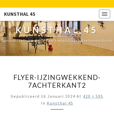
KUNSTHAL 45
Togg
navig
KUNSTHAL 45
Tentoonstellingsruimte Voor Hedendaagse Beeldende Kunst
FLYER-IJZINGWEKKEND-
7ACHTERKANT2
Gepubliceerd
16 Januari 2024
At
420 × 595
In
Kunsthal 45