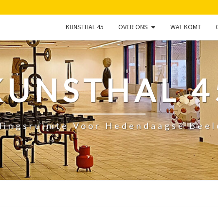
KUNSTHAL 45
OVER ONS
WAT KOMT
KUNSTHAL 4
lingsruimte Voor Hedendaagse Bee