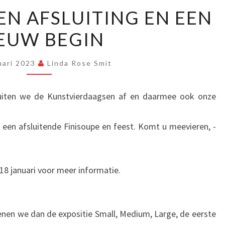
29
EEN AFSLUITING EN EEN
JANUARI:
EUW BEGIN
EEN
AFSLUITING
EN
uari 2023
Linda Rose Smit
EEN
NIEUW
luiten we de Kunstvierdaagsen af en daarmee ook onze
BEGIN
 een afsluitende Finisoupe en feest. Komt u meevieren, -
18 januari voor meer informatie.
nen we dan de expositie Small, Medium, Large, de eerste