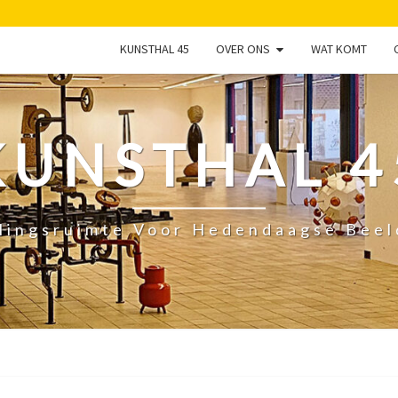
KUNSTHAL 45
OVER ONS
WAT KOMT
KUNSTHAL 4
lingsruimte Voor Hedendaagse Bee