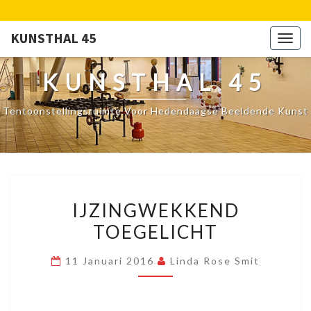
KUNSTHAL 45
Togg
navig
KUNSTHAL 45
Tentoonstellingsruimte Voor Hedendaagse Beeldende Kunst
IJZINGWEKKEND
IJZINGWEKKEND
TOEGELICHT
TOEGELICHT
11 Januari 2016
Linda Rose Smit