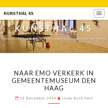
KUNSTHAL 45
Togg
navig
KUNSTHAL 45
Tentoonstellingsruimte Voor Hedendaagse Beeldende Kunst
NAAR
NAAR EMO VERKERK IN
EMO
GEMEENTEMUSEUM DEN
VERKERK
HAAG
IN
GEMEENTEMUSEUM
12 December 2014
Linda Rose Smit
DEN
HAAG