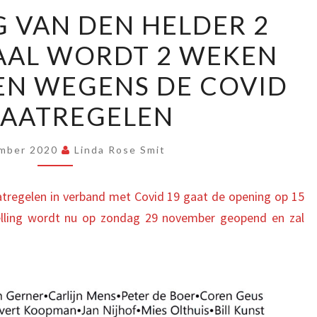
DE
 VAN DEN HELDER 2
OPENING
AAL WORDT 2 WEKEN
VAN
DEN
N WEGENS DE COVID
HELDER
MAATREGELEN
2
DIMENSIONAAL
mber 2020
Linda Rose Smit
WORDT
2
tregelen in verband met Covid 19 gaat de opening op 15
WEKEN
elling wordt nu op zondag 29 november geopend en zal
OPGESCHOVEN
WEGENS
DE
COVID
19