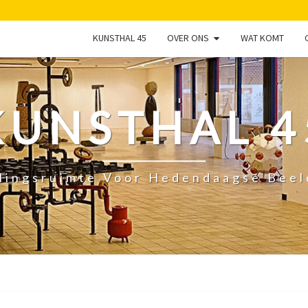
KUNSTHAL 45
OVER ONS
WAT KOMT
KUNSTHAL 4
lingsruimte Voor Hedendaagse Bee